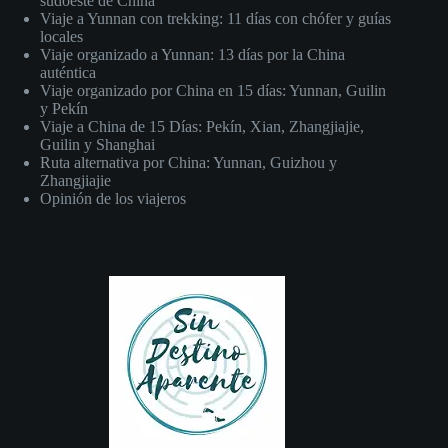
sudoeste de China
Viaje a Yunnan con trekking: 11 días con chófer y guías
locales
Viaje organizado a Yunnan: 13 días por la China
auténtica
Viaje organizado por China en 15 días: Yunnan, Guilin
y Pekín
Viaje a China de 15 Días: Pekín, Xian, Zhangjiajie,
Guilin y Shanghai
Ruta alternativa por China: Yunnan, Guizhou y
Zhangjiajie
Opinión de los viajeros