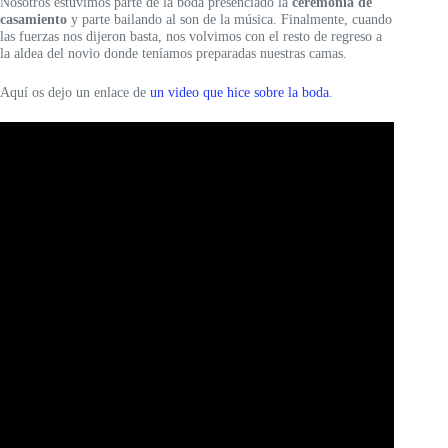
Nosotros estuvimos parte de la boda presenciado la
ceremonia de
casamiento
y parte bailando al son de la música. Finalmente, cuando
las fuerzas nos dijeron basta, nos volvimos con el resto de regreso a
la aldea del novio donde teníamos preparadas nuestras camas.
Aquí os dejo un enlace de
un video que hice sobre la boda
.