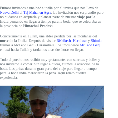
Fuimos invitados a una
boda india
por el taxista que nos llevó de
Nueva Delhi
al
Taj Mahal en Agra
. La invitación nos sorprendió pero
no dudamos en aceptarla y planear parte de nuestro
viaje por la
India
pensando en llegar a tiempo para la boda, que se celebraba en
la provincia de
Himachal Pradesh
.
Concretamente en Tullah, una aldea perdida por las montañas del
norte de la India
. Después de visitar
Rishikesh
,
Haridwar
y
Shimla
fuimos a McLeod Ganj (Daramshala). Salimos desde
McLeod Ganj
en taxi hacia Tullah y tardamos unas dos horas en llegar.
Todo el pueblo nos recibió muy gratamente, con sonrisas y bailes y
nos invitaron a comer. Sin lugar a dudas, fuimos la atracción de la
boda. Las prisas durante gran parte del viaje para llegar a tiempo
para la boda india merecieron la pena. Aquí relato nuestra
experiencia.