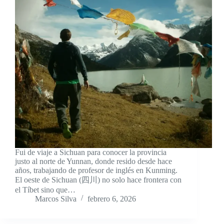
Fui de viaje a Sichuan para conocer la provincia
justo al norte de Yunnan, donde resido desde hace
años, trabajando de profesor de inglés en Kunming.
El oeste de Sichuan (四川) no solo hace frontera con
el Tíbet sino que…
Marcos Silva
febrero 6, 2026