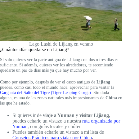
Lago Lashi de Lijiang en verano
¿Cuántos días quedarse en Lijiang?
Si solo quieres ver la parte antigua de Lijiang con dos o tres días es
suficiente. Si además, quieres ver los alrededores, te recomiendo
quedarte un par de días más ya que hay mucho por ver.
Como por ejemplo, después de ver el casco antiguo de
Lijiang
puedes, como casi todo el mundo hace, aprovechar para visitar la
Garganta del Salto del Tigre (Tiger Leaping Gorge)
. Sin duda
alguna, es una de las zonas naturales más impresionantes de
China
en
las que he estado.
Si quieres ir de
viaje a Yunnan
y
visitar Lijiang
,
puedes echarle un vistazo a nuestra
ruta organizada por
Yunnan
, con guías locales y chófer.
Puedes también echarle un vistazo a mi lista de
Consejos Prácticos para viajar por China
.