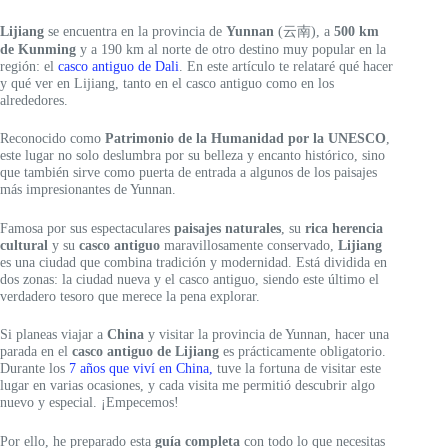
Lijiang
se encuentra en la provincia de
Yunnan
(云南), a
500 km
de Kunming
y a 190 km al norte de otro destino muy popular en la
región: el
casco antiguo de Dali
. En este artículo te relataré qué hacer
y qué ver en Lijiang, tanto en el casco antiguo como en los
alrededores.
Reconocido como
Patrimonio de la Humanidad por la UNESCO
,
este lugar no solo deslumbra por su belleza y encanto histórico, sino
que también sirve como puerta de entrada a algunos de los paisajes
más impresionantes de Yunnan.
Famosa por sus espectaculares
paisajes naturales
, su
rica herencia
cultural
y su
casco antiguo
maravillosamente conservado,
Lijiang
es una ciudad que combina tradición y modernidad. Está dividida en
dos zonas: la ciudad nueva y el casco antiguo, siendo este último el
verdadero tesoro que merece la pena explorar.
Si planeas viajar a
China
y visitar la provincia de Yunnan, hacer una
parada en el
casco antiguo de Lijiang
es prácticamente obligatorio.
Durante los
7 años que viví en China,
tuve la fortuna de visitar este
lugar en varias ocasiones, y cada visita me permitió descubrir algo
nuevo y especial. ¡Empecemos!
Por ello, he preparado esta
guía completa
con todo lo que necesitas