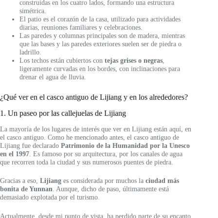
construidas en los cuatro lados, formando una estructura
simétrica.
El patio es el corazón de la casa, utilizado para actividades
diarias, reuniones familiares y celebraciones.
Las paredes y columnas principales son de madera, mientras
que las bases y las paredes exteriores suelen ser de piedra o
ladrillo.
Los techos están cubiertos con
tejas grises o negras
,
ligeramente curvadas en los bordes, con inclinaciones para
drenar el agua de lluvia.
¿Qué ver en el casco antiguo de Lijiang y en los alrededores?
1. Un paseo por las callejuelas de Lijiang
La mayoría de los lugares de interés que ver en Lijiang están aquí, en
el casco antiguo. Como he mencionado antes, el casco antiguo de
Lijiang fue declarado
Patrimonio de la Humanidad por la Unesco
en el 1997
. Es famoso por su arquitectura, por los canales de agua
que recorren toda la ciudad y sus numerosos puentes de piedra.
Gracias a eso,
Lijiang
es considerada por muchos la
ciudad más
bonita de Yunnan
. Aunque, dicho de paso, últimamente está
demasiado explotada por el turismo.
Actualmente, desde mi punto de vista, ha perdido parte de su encanto