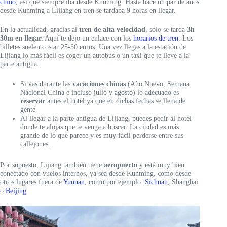
chino
, así que siempre iba desde Kunming. Hasta hace un par de años
desde Kunming a Lijiang en tren se tardaba 9 horas en llegar.
En la actualidad, gracias al
tren de alta velocidad
, solo se tarda
3h
30m en llegar.
Aquí te dejo un enlace con los
horarios de tren
. Los
billetes suelen costar 25-30 euros. Una vez llegas a la estación de
Lijiang lo más fácil es coger un autobús o un taxi que te lleve a la
parte antigua.
Si vas durante las
vacaciones chinas
(Año Nuevo, Semana
Nacional China e incluso julio y agosto) lo adecuado es
reservar
antes el hotel ya que en dichas fechas se llena de
gente.
Al llegar a la parte antigua de Lijiang, puedes pedir al hotel
donde te alojas que te venga a buscar. La ciudad es más
grande de lo que parece y es muy fácil perderse entre sus
callejones.
Por supuesto, Lijiang también tiene
aeropuerto
y está muy bien
conectado con vuelos internos, ya sea desde Kunming, como desde
otros lugares fuera de
Yunnan
, como por ejemplo:
Sichuan
, Shanghai
o
Beijing
.