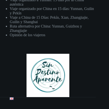
auténtica
Viaje organizado por China en 15 días: Yunnan, Guilin
y Pekín
Viaje a China de 15 Días: Pekín, Xian, Zhangjiajie,
Guilin y Shanghai
Ruta alternativa por China: Yunnan, Guizhou y
Zhangjiajie
Opinión de los viajeros