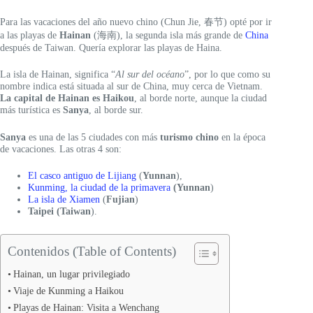
Para las vacaciones del año nuevo chino (Chun Jie, 春节) opté por ir
a las playas de
Hainan
(海南), la segunda isla más grande de
China
después de Taiwan. Quería explorar las playas de Haina.
La isla de Hainan, significa “
Al sur del océano
”, por lo que como su
nombre indica está situada al sur de China, muy cerca de Vietnam.
La capital de Hainan es
Haikou
, al borde norte, aunque la ciudad
más turística es
Sanya
, al borde sur.
Sanya
es una de las 5 ciudades con más
turismo chino
en la época
de vacaciones. Las otras 4 son:
El casco antiguo de Lijiang
(
Yunnan
),
Kunming, la ciudad de la primavera
(Yunnan
)
La isla de Xiamen
(
Fujian
)
Taipei
(Taiwan
).
Contenidos (Table of Contents)
Hainan, un lugar privilegiado
Viaje de Kunming a Haikou
Playas de Hainan: Visita a Wenchang