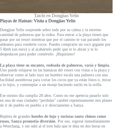
Taichi en Dongjiao Yelin
Playas de Hainan: Visita a Dongjiao Yelin
Dongjiao Yelin sorprende sobre todo por su calma y la enorme
cantidad de palmeras que la rodea. Para entrar a la playa tienes que
pasar por un resort mientras que por el camino te van parando los
aldeanos para venderte cocos. Puedes comprarte un coco gigante por
5 Rmb (un euro) y al acabártelo pedir que te lo abran y te lo
despedacen para poder comértelo. ¡Riquísimo!
La playa tiene su encanto, rodeada de palmeras, vacía y limpia.
Uno puede relajarse en las hamacas del resort con vistas a la playa y
observar como al lado tuyo un hombre escala una palmera con una
facilidad asombrosa para cortar los cocos que ya están listos o, mirar
a lo lejos, y contemplar a un monje haciendo taichi en la orilla.
Ese mismo día cumplía 28 años. Como no me apetecía pasarlo solo
en una de esas ciudades “perdidas” cambié repentinamente mis planes
de ir de pueblo en pueblo a ir directamente a Sanya.
Repleta de grandes
hoteles de lujo y turistas tanto chinos como
rusos, Sanya
prometía diversión
. Por eso, regresé inmediatamente
a Wenchang, y me subí al el tren bala que te deja en dos horas en