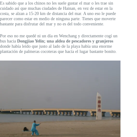
Es sabido que a los chinos no les suele gustar el mar o les trae sin
cuidado así que muchas ciudades de Hainan, en vez de estar en la
costa, se alzan a 15-20 km de distancia del mar. A uno eso le puede
parecer como estar en medio de ninguna parte. Tienes que moverte
bastante para disfrutar del mar y no es del todo conveniente.
Por eso no me quedé ni un día en Wenchang y directamente cogí un
bus hacia
Dongjiao Yelin; una aldea de pescadores y granjeros
donde había leído que justo al lado de la playa había una enorme
plantación de palmeras cocoteras que hacía el lugar bastante bonito.