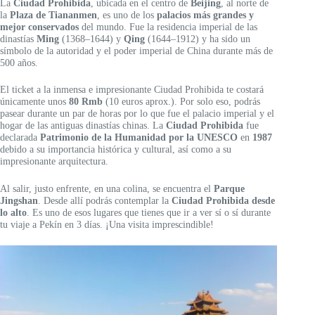
La
Ciudad Prohibida
, ubicada en el centro de
Beijing
, al norte de
la
Plaza de Tiananmen
, es uno de los
palacios más grandes y
mejor conservados
del mundo. Fue la residencia imperial de las
dinastías
Ming
(1368–1644) y
Qing
(1644–1912) y ha sido un
símbolo de la autoridad y el poder imperial de China durante más de
500 años.
El ticket a la inmensa e impresionante Ciudad Prohibida te costará
únicamente unos
80 Rmb
(10 euros aprox.). Por solo eso, podrás
pasear durante un par de horas por lo que fue el palacio imperial y el
hogar de las antiguas dinastías chinas. La
Ciudad Prohibida
fue
declarada
Patrimonio de la Humanidad por la UNESCO
en
1987
debido a su importancia histórica y cultural, así como a su
impresionante arquitectura.
Al salir, justo enfrente, en una colina, se encuentra el
Parque
Jingshan
. Desde allí podrás contemplar la
Ciudad Prohibida desde
lo alto
. Es uno de esos lugares que tienes que ir a ver sí o sí durante
tu viaje a Pekín en 3 días. ¡Una visita imprescindible!