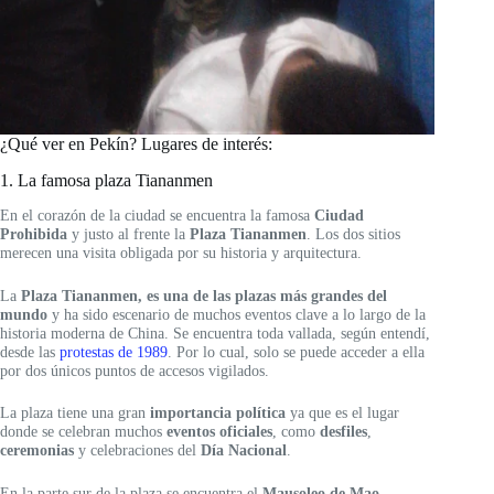
¿Qué ver en Pekín? Lugares de interés:
1. La famosa plaza Tiananmen
En el corazón de la ciudad se encuentra la famosa
Ciudad
Prohibida
y justo al frente la
Plaza Tiananmen
. Los dos sitios
merecen una visita obligada por su historia y arquitectura.
La
Plaza Tiananmen, es una de las plazas más grandes del
mundo
y ha sido escenario de muchos eventos clave a lo largo de la
historia moderna de China. Se encuentra toda vallada, según entendí,
desde las
protestas de 1989
. Por lo cual, solo se puede acceder a ella
por dos únicos puntos de accesos vigilados.
La plaza tiene una gran
importancia política
ya que es el lugar
donde se celebran muchos
eventos oficiales
, como
desfiles
,
ceremonias
y celebraciones del
Día Nacional
.
En la parte sur de la plaza se encuentra el
Mausoleo de Mao