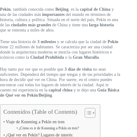
Pekín
, también conocida como
Beijing
, es la
capital de China
y
una de las ciudades más
importantes
del mundo en términos de
historia, cultura y política. Situada en el norte del país, Pekín es una
de las
ciudades más grandes
de China y tiene una
larga historia
que se remonta a miles de años.
Tiene una historia de
3 milenios
y se calcula que la ciudad de
Pekín
tiene 22 millones de habitantes. Se caracteriza por ser una ciudad
donde la arquitectura moderna se mezcla con lugares históricos e
icónicos como la
Ciudad Prohibida
o la
Gran Muralla
.
Hay tanto por ver que es posible que
3 días de visita
no sean
suficientes. Dependerá del tiempo que tengas y de tus prioridades a la
hora de decidir qué ver en China. Por suerte, en el centro puedes
encontrar casi todas los lugares de interés de la ciudad. Aquí te
cuento mi experiencia en la
capital china
y te dejo una
Guía Básica
de Qué ver en Pekín/Beijing
.
Contenidos (Table of Contents)
Viaje de Kunming a Pekín en tren
¿Cómo es ir de Kunming a Pekín en tren?
¿Qué ver en Pekín? Lugares de interés: