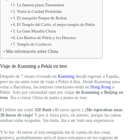
1. La famosa plaza Tiananmen
2. Visita la Ciudad Prohibida
3. El tranquilo Parque de Beihai
4. El Templo del Cielo, el mejor templo de Pekín
5. La Gran Muralla China
6. Los Barrios de Pekín y los Hutones
7. Templo de Confucio
Más información sobre China
Viaje de Kunming a Pekín en tren
Después de 7 meses viviendo en
Kunming
decidí regresar a España,
pero no sin antes irme de viaje a Pekín 4 días. Desde Kunming para
volar a Barcelona, las mejores conexiones están en
Hong Kong
o
Pekín. Solo por curiosidad opté por viajar
de Kunming a Beijing en
tren
. Iba a cruzar China de punta a punta en tren.
El billete
me costó
320 Rmb
(40 euros aprox.)
¡Me esperaban unas
38 horas de viaje!
Y por si fuera poco, en asiento, porque las camas
estaban todas ocupadas. Sin duda, iba a ser todo una experiencia.
Y lo fue. Al entrar al tren enseguida me di cuenta de dos cosas:
primera; probablemente sería el único extranjero en los vagones de