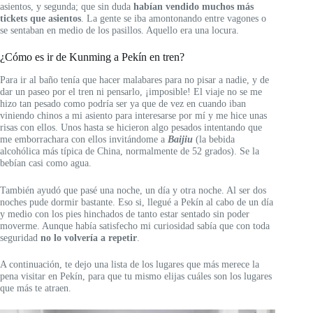
asientos, y segunda; que sin duda
habían vendido muchos más
tickets que asientos
. La gente se iba amontonando entre vagones o
se sentaban en medio de los pasillos. Aquello era una locura.
¿Cómo es ir de Kunming a Pekín en tren?
Para ir al baño tenía que hacer malabares para no pisar a nadie, y de
dar un paseo por el tren ni pensarlo, ¡imposible! El viaje no se me
hizo tan pesado como podría ser ya que de vez en cuando iban
viniendo chinos a mi asiento para interesarse por mí y me hice unas
risas con ellos. Unos hasta se hicieron algo pesados intentando que
me emborrachara con ellos invitándome a
Baijiu
(la bebida
alcohólica más típica de China, normalmente de 52 grados). Se la
bebían casi como agua.
También ayudó que pasé una noche, un día y otra noche. Al ser dos
noches pude dormir bastante. Eso si, llegué a Pekín al cabo de un día
y medio con los pies hinchados de tanto estar sentado sin poder
moverme. Aunque había satisfecho mi curiosidad sabía que con toda
seguridad
no lo volvería a repetir
.
A continuación, te dejo una lista de los lugares que más merece la
pena visitar en Pekín, para que tu mismo elijas cuáles son los lugares
que más te atraen.