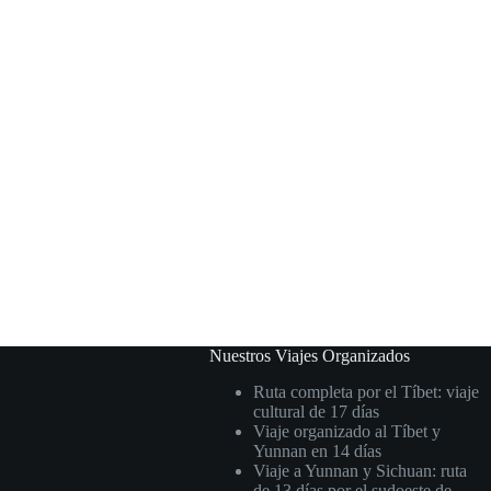
Nuestros Viajes Organizados
Ruta completa por el Tíbet: viaje
cultural de 17 días
Viaje organizado al Tíbet y
Yunnan en 14 días
Viaje a Yunnan y Sichuan: ruta
de 13 días por el sudoeste de