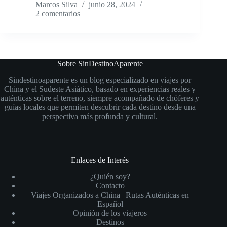
Marcos Silva
junio 28, 2024
2 comentarios
Sobre SinDestinoAparente
Sindestinoaparente es un blog especializado en viajes por
China y el Sudeste Asiático, basado en experiencias reales y
auténticas sobre el terreno, siempre acompañado de chóferes y
guías locales que permiten descubrir cada destino desde una
perspectiva más profunda y cultural.
Enlaces de Interés
¿Quién soy?
Contacto
Viajes Organizados a China | Rutas Auténticas en
Español
Opinión de los viajeros
Destinos