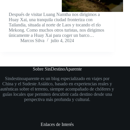
Después de visitar Luang Namtha nos dirigimos a
Huay Xai, una tranquila ciudad fronteriza con
Tailandia, situada al norte de Laos y tocando el río
Mekong. Como muchos otros turistas, nos dirigimos
únicamente a Huay Xai para coger un barco…
Marcos Silva
julio 4, 2024
Sobre SinDestinoAparente
Sindestinoaparente es un blog especializado en viajes por
China y el Sudeste Asiático, basado en experiencias reales y
auténticas sobre el terreno, siempre acompañado de chóferes y
guías locales que permiten descubrir cada destino desde una
perspectiva más profunda y cultural.
Enlaces de Interés