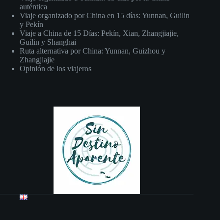
auténtica
Viaje organizado por China en 15 días: Yunnan, Guilin
y Pekín
Viaje a China de 15 Días: Pekín, Xian, Zhangjiajie,
Guilin y Shanghai
Ruta alternativa por China: Yunnan, Guizhou y
Zhangjiajie
Opinión de los viajeros