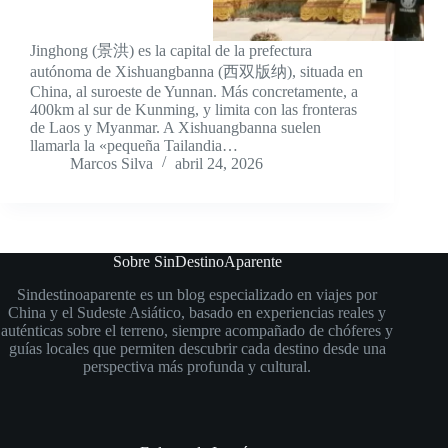
Jinghong (景洪) es la capital de la prefectura
autónoma de Xishuangbanna (西双版纳), situada en
China, al suroeste de Yunnan. Más concretamente, a
400km al sur de Kunming, y limita con las fronteras
de Laos y Myanmar. A Xishuangbanna suelen
llamarla la «pequeña Tailandia…
Marcos Silva
abril 24, 2026
Sobre SinDestinoAparente
Sindestinoaparente es un blog especializado en viajes por
China y el Sudeste Asiático, basado en experiencias reales y
auténticas sobre el terreno, siempre acompañado de chóferes y
guías locales que permiten descubrir cada destino desde una
perspectiva más profunda y cultural.