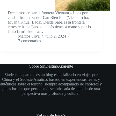
Decidimos cruzar la frontera Vietnam – Laos por la
ciudad fronteriza de Dian Bien Phu (Vietnam) hacia
Muang Khua (Laos). Desde Sapa es la frontera
terrestre hacia Laos que más tienes a mano y por lo
tanto la más idónea…
Marcos Silva
julio 2, 2024
7 comentarios
Sobre SinDestinoAparente
Sindestinoaparente es un blog especializado en viajes por
China y el Sudeste Asiático, basado en experiencias reales y
auténticas sobre el terreno, siempre acompañado de chóferes y
guías locales que permiten descubrir cada destino desde una
perspectiva más profunda y cultural.
Enlaces de Interés