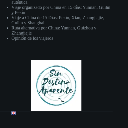
auténtica
Viaje organizado por China en 15 días: Yunnan, Guilin
y Pekín
Viaje a China de 15 Días: Pekín, Xian, Zhangjiajie,
Guilin y Shanghai
Ruta alternativa por China: Yunnan, Guizhou y
Zhangjiajie
Opinión de los viajeros