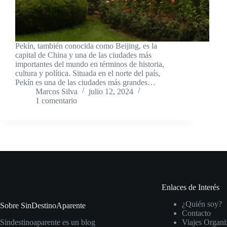
Pekín, también conocida como Beijing, es la
capital de China y una de las ciudades más
importantes del mundo en términos de historia,
cultura y política. Situada en el norte del país,
Pekín es una de las ciudades más grandes…
Marcos Silva
julio 12, 2024
1 comentario
Enlaces de Interés
¿Quién soy?
Sobre SinDestinoAparente
Contacto
Sindestinoaparente es un blog
Viajes Organi