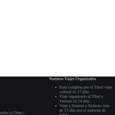
Nuestros Viajes Organizados
Ruta completa por el Tíbet: viaje
cultural de 17 días
Viaje organizado al Tíbet y
Yunnan en 14 días
Viaje a Yunnan y Sichuan: ruta
de 13 días por el sudoeste de
zados a China |
China