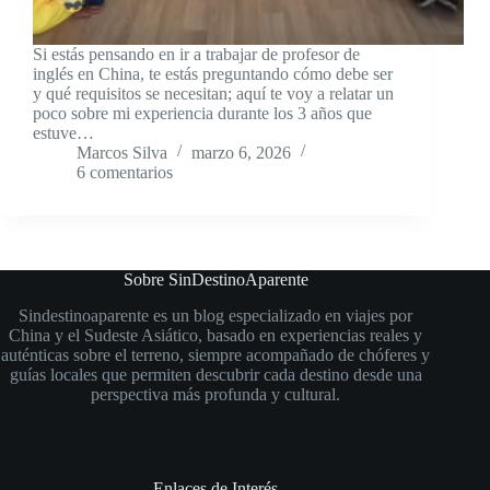
Si estás pensando en ir a trabajar de profesor de
inglés en China, te estás preguntando cómo debe ser
y qué requisitos se necesitan; aquí te voy a relatar un
poco sobre mi experiencia durante los 3 años que
estuve…
Marcos Silva
marzo 6, 2026
6 comentarios
Sobre SinDestinoAparente
Sindestinoaparente es un blog especializado en viajes por
China y el Sudeste Asiático, basado en experiencias reales y
auténticas sobre el terreno, siempre acompañado de chóferes y
guías locales que permiten descubrir cada destino desde una
perspectiva más profunda y cultural.
Enlaces de Interés