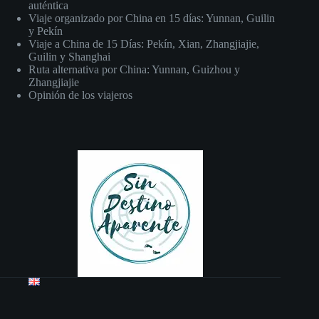
auténtica
Viaje organizado por China en 15 días: Yunnan, Guilin
y Pekín
Viaje a China de 15 Días: Pekín, Xian, Zhangjiajie,
Guilin y Shanghai
Ruta alternativa por China: Yunnan, Guizhou y
Zhangjiajie
Opinión de los viajeros