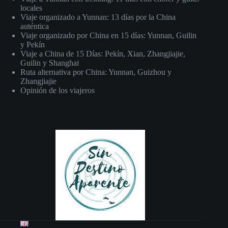
locales
Viaje organizado a Yunnan: 13 días por la China
auténtica
Viaje organizado por China en 15 días: Yunnan, Guilin
y Pekín
Viaje a China de 15 Días: Pekín, Xian, Zhangjiajie,
Guilin y Shanghai
Ruta alternativa por China: Yunnan, Guizhou y
Zhangjiajie
Opinión de los viajeros