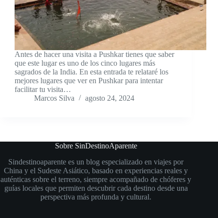
Antes de hacer una visita a Pushkar tienes que saber
que este lugar es uno de los cinco lugares más
sagrados de la India. En esta entrada te relataré los
mejores lugares que ver en Pushkar para intentar
facilitar tu visita…
Marcos Silva
agosto 24, 2024
Sobre SinDestinoAparente
Sindestinoaparente es un blog especializado en viajes por
China y el Sudeste Asiático, basado en experiencias reales y
auténticas sobre el terreno, siempre acompañado de chóferes y
guías locales que permiten descubrir cada destino desde una
perspectiva más profunda y cultural.