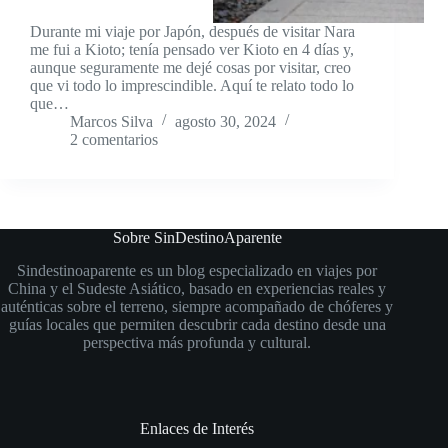
Durante mi viaje por Japón, después de visitar Nara
me fui a Kioto; tenía pensado ver Kioto en 4 días y,
aunque seguramente me dejé cosas por visitar, creo
que vi todo lo imprescindible. Aquí te relato todo lo
que…
Marcos Silva
agosto 30, 2024
2 comentarios
Sobre SinDestinoAparente
Sindestinoaparente es un blog especializado en viajes por
China y el Sudeste Asiático, basado en experiencias reales y
auténticas sobre el terreno, siempre acompañado de chóferes y
guías locales que permiten descubrir cada destino desde una
perspectiva más profunda y cultural.
Enlaces de Interés