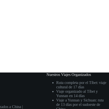
Nuestros Viajes Organizados
Ruta completa por el Tíbet: viaje
cultural de 17 días
Viaje organizado al Tíbet y
Yunnan en 14 días
Viaje a Yunnan y Sichuan: ruta
de 13 días por el sudoeste de
zados a China |
China