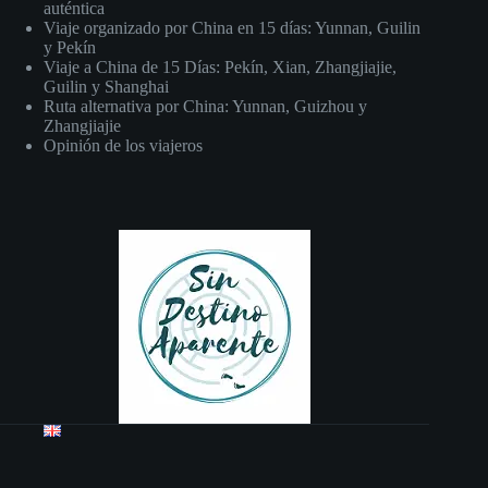
auténtica
Viaje organizado por China en 15 días: Yunnan, Guilin
y Pekín
Viaje a China de 15 Días: Pekín, Xian, Zhangjiajie,
Guilin y Shanghai
Ruta alternativa por China: Yunnan, Guizhou y
Zhangjiajie
Opinión de los viajeros