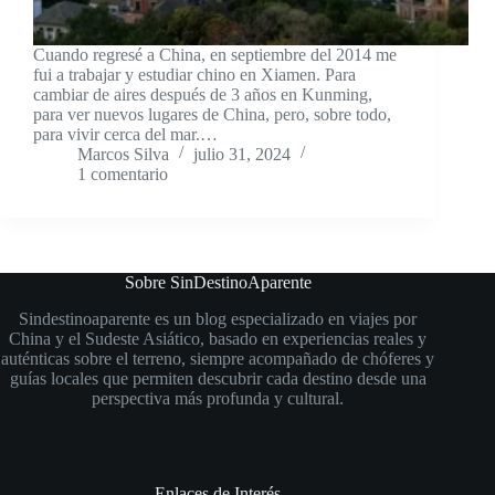
Cuando regresé a China, en septiembre del 2014 me
fui a trabajar y estudiar chino en Xiamen. Para
cambiar de aires después de 3 años en Kunming,
para ver nuevos lugares de China, pero, sobre todo,
para vivir cerca del mar.…
Marcos Silva
julio 31, 2024
1 comentario
Sobre SinDestinoAparente
Sindestinoaparente es un blog especializado en viajes por
China y el Sudeste Asiático, basado en experiencias reales y
auténticas sobre el terreno, siempre acompañado de chóferes y
guías locales que permiten descubrir cada destino desde una
perspectiva más profunda y cultural.
Enlaces de Interés