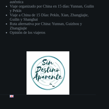
auténtica
Viaje organizado por China en 15 días: Yunnan, Guilin
y Pekín
Viaje a China de 15 Días: Pekín, Xian, Zhangjiajie,
Guilin y Shanghai
Ruta alternativa por China: Yunnan, Guizhou y
Zhangjiajie
Opinión de los viajeros