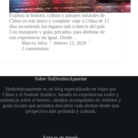
Explora la historia, cultura y paisajes naturales de
China en este único y completo viaje a China de 15
días recorriendo los lugares más icónicos del país.
Con transporte y guías privados, para disfrutar de
una experiencia sin igual. Desde…
Marcos Silva
febrero 13, 2026
2 comentarios
Sobre SinDestinoAparente
Sindestinoaparente es un blog especializado en viajes por
China y el Sudeste Asiático, basado en experiencias reales y
auténticas sobre el terreno, siempre acompañado de chóferes y
guías locales que permiten descubrir cada destino desde una
perspectiva más profunda y cultural.
Enlaces de Interés