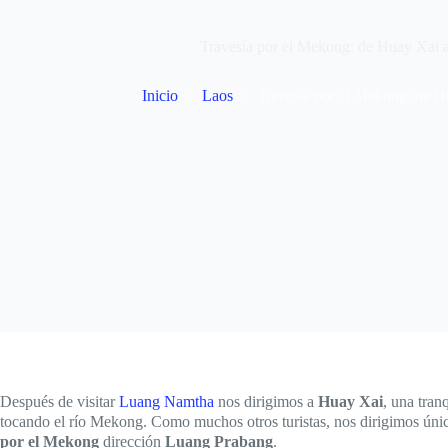
Travesía por el Mekong: de Huay Xai 
Inicio
Laos
Travesía por el Mekong: de 
Después de visitar
Luang Namtha
nos dirigimos a
Huay Xai
, una tran
tocando el río Mekong. Como muchos otros turistas, nos dirigimos ún
por el Mekong
dirección
Luang Prabang
.