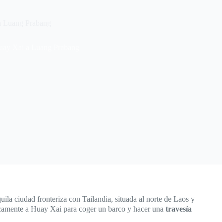
a Luang Prabang
Huay Xai a Luang Prabang
quila ciudad fronteriza con Tailandia, situada al norte de Laos y
icamente a Huay Xai para coger un barco y hacer una
travesía