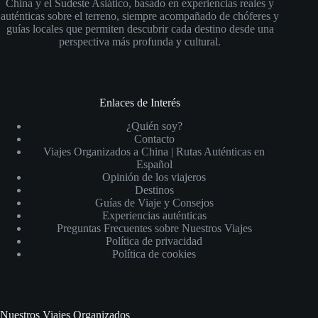
China y el Sudeste Asiático, basado en experiencias reales y
auténticas sobre el terreno, siempre acompañado de chóferes y
guías locales que permiten descubrir cada destino desde una
perspectiva más profunda y cultural.
Enlaces de Interés
¿Quién soy?
Contacto
Viajes Organizados a China | Rutas Auténticas en
Español
Opinión de los viajeros
Destinos
Guías de Viaje y Consejos
Experiencias auténticas
Preguntas Frecuentes sobre Nuestros Viajes
Política de privacidad
Política de cookies
Nuestros Viajes Organizados