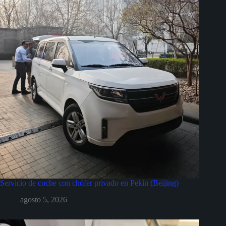
Servicio de coche con chófer privado en Pekín (Beijing)
agosto 5, 2026