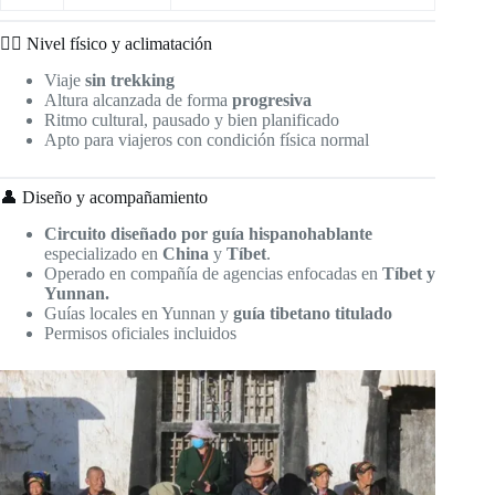
🧘‍♂️ Nivel físico y aclimatación
Viaje
sin trekking
Altura alcanzada de forma
progresiva
Ritmo cultural, pausado y bien planificado
Apto para viajeros con condición física normal
👤 Diseño y acompañamiento
Circuito diseñado por
guía
hispanohablante
especializado en
China
y
Tíbet
.
Operado en compañía de agencias enfocadas en
Tíbet y
Yunnan.
Guías locales en Yunnan y
guía tibetano titulado
Permisos oficiales incluidos