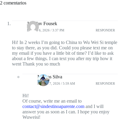
2 comentarios
Jaroslav Fousek
ENERO 6, 2026 / 3:37 PM
RESPONDER
Hi! In 2 weeks I’m going to China to Wu Wei Si temple
to stay there, as you did. Could you please text me on
my email if you have a little bit of time? I’d like to ask
about a few things. I can text you after my trip how it
went Thank you so much
Marcos Silva
ENERO 7, 2026 / 5:59 AM
RESPONDER
Hi!
Of course, write me an email to
contact@sindestinoaparente.com
and I will
answer you as soon as I can. I hope you enjoy
Wuweisi!