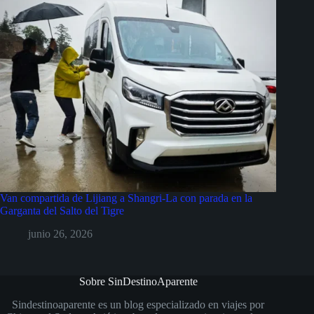
Van compartida de Lijiang a Shangri-La con parada en la
Garganta del Salto del Tigre
junio 26, 2026
Sobre SinDestinoAparente
Sindestinoaparente es un blog especializado en viajes por