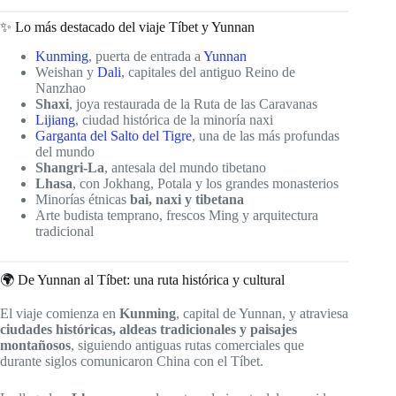
✨ Lo más destacado del viaje Tíbet y Yunnan
Kunming
, puerta de entrada a
Yunnan
Weishan y
Dali
, capitales del antiguo Reino de
Nanzhao
Shaxi
, joya restaurada de la Ruta de las Caravanas
Lijiang
, ciudad histórica de la minoría naxi
Garganta del Salto del Tigre
, una de las más profundas
del mundo
Shangri-La
, antesala del mundo tibetano
Lhasa
, con Jokhang, Potala y los grandes monasterios
Minorías étnicas
bai, naxi y tibetana
Arte budista temprano, frescos Ming y arquitectura
tradicional
🌍 De Yunnan al Tíbet: una ruta histórica y cultural
El viaje comienza en
Kunming
, capital de Yunnan, y atraviesa
ciudades históricas, aldeas tradicionales y paisajes
montañosos
, siguiendo antiguas rutas comerciales que
durante siglos comunicaron China con el Tíbet.