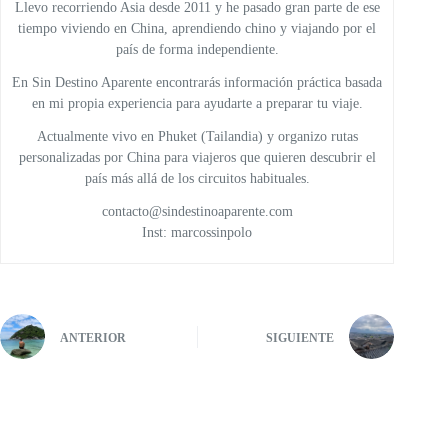
Llevo recorriendo Asia desde 2011 y he pasado gran parte de ese
tiempo viviendo en China, aprendiendo chino y viajando por el
país de forma independiente.
En Sin Destino Aparente encontrarás información práctica basada
en mi propia experiencia para ayudarte a preparar tu viaje.
Actualmente vivo en Phuket (Tailandia) y organizo rutas
personalizadas por China para viajeros que quieren descubrir el
país más allá de los circuitos habituales.
contacto@sindestinoaparente.com
Inst: marcossinpolo
ANTERIOR
SIGUIENTE